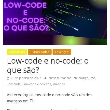
Bem-
Estar
Aplicativos
Curiosidades
Educação
Low-code e no-code: o
que são?
,
,
21 de janeiro de 2022
cursosefinancas
código
coe
,
,
Low-code
Low-code e no-code
no-code
As tecnologias low-code e no-code são um dos
avanços em TI.