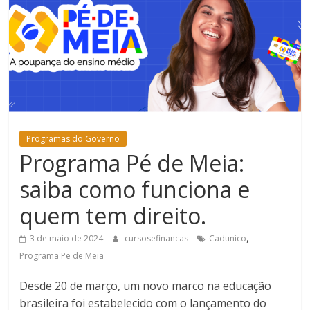
Bem-
Estar
Programas do Governo
Programa Pé de Meia:
saiba como funciona e
quem tem direito.
,
3 de maio de 2024
cursosefinancas
Cadunico
Programa Pe de Meia
Desde 20 de março, um novo marco na educação
brasileira foi estabelecido com o lançamento do