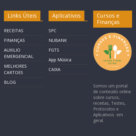
Links Úteis
Aplicativos
Cursos e
Finanças
RECEITAS
SPC
FINANÇAS
NUBANK
AUXILIO
FGTS
EMERGENCIAL
App Música
MELHORES
CAIXA
CARTOES
BLOG
Somos um portal
de conteúdo online
sobre cursos,
receitas, Testes,
Protocolos e
Aplicativos em
geral.