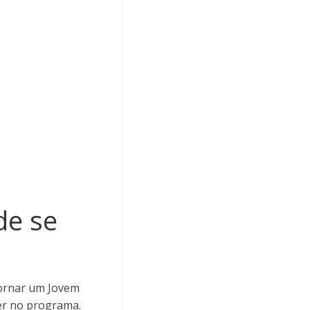
de se
ornar um Jovem
er no programa.