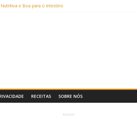
Sem Açúcar e com Leite Vegetal)
 Nutritiva e Boa para o Intestino
(com Alulose)
Frigideira (Sem Forno, Fácil e Fofinho)
: Uma Receita Prática e Deliciosa
PRIVACIDADE
RECEITAS
SOBRE NÓS
Anúncio