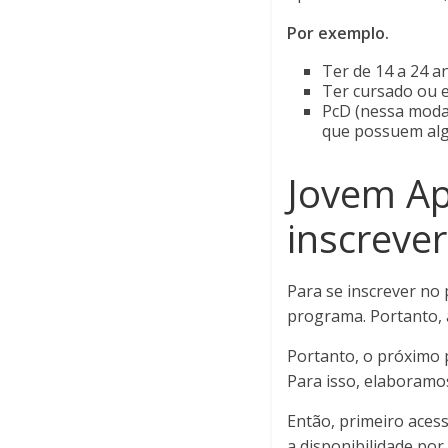
Por exemplo.
Ter de 14 a 24 a
Ter cursado ou 
PcD (nessa modal
que possuem algu
Jovem Ap
inscrever
Para se inscrever no
programa. Portanto, a
Portanto, o próximo p
Para isso, elaboramo
Então, primeiro acess
a disponibilidade por