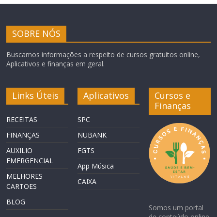
SOBRE NÓS
Buscamos informações a respeito de cursos gratuitos online,
Aplicativos e finanças em geral.
Links Úteis
Aplicativos
Cursos e
Finanças
RECEITAS
SPC
FINANÇAS
NUBANK
AUXILIO
FGTS
EMERGENCIAL
App Música
MELHORES
CAIXA
CARTOES
BLOG
Somos um portal
de conteúdo online