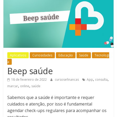
Bem-
Estar
Aplicativos
Curiosidades
Educação
Saúde
Tecnologi
a
Beep saúde
,
,
18 de fevereiro de 2022
cursosefinancas
App
consulta
,
,
marcar
online
saúde
Sabemos que a saúde é importante e requer
cuidados e atenção, por isso é fundamental
agendar check-ups regulares para acompanhar os