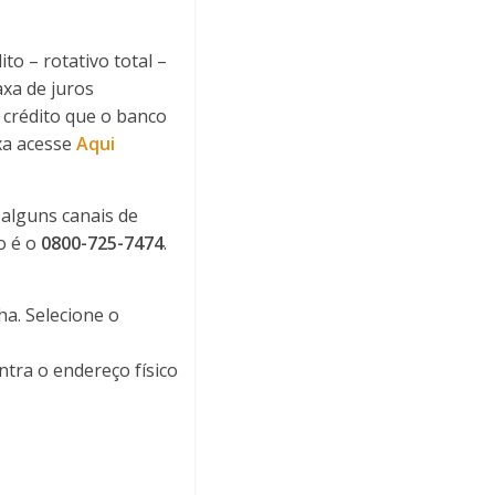
to – rotativo total –
xa de juros
 crédito que o banco
xa acesse
Aqui
 alguns canais de
o é o
0800-725-7474
.
ha. Selecione o
tra o endereço físico