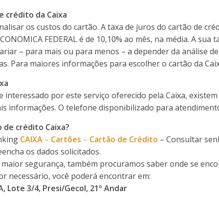
e crédito da Caixa
lisar os custos do cartão. A taxa de juros do cartão de crédi
ECONOMICA FEDERAL é de 10,10% ao mês, na média. A sua ta
ariar – para mais ou para menos – a depender da análise de
ças. Para maiores informações para escolher o cartão da Cai
ixa
e interessado por este serviço oferecido pela Caixa, existem
s informações. O telefone disponibilizado para atendiment
o de crédito Caixa?
anking
CAIXA
–
Cartões
–
Cartão de Crédito
– Consultar sen
encha os dados solicitados.
 maior segurança, também procuramos saber onde se encon
for necessário, você poderá encontrar em:
, Lote 3/4, Presi/Gecol, 21º Andar