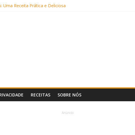
: Uma Receita Prática e Deliciosa
Sem Açúcar e com Leite Vegetal)
 Nutritiva e Boa para o Intestino
(com Alulose)
Frigideira (Sem Forno, Fácil e Fofinho)
PRIVACIDADE
RECEITAS
SOBRE NÓS
Anúncio