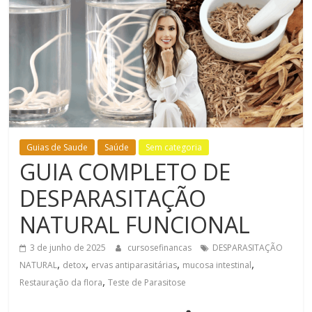
Bem-
Estar
Guias de Saude
Saúde
Sem categoria
GUIA COMPLETO DE
DESPARASITAÇÃO
NATURAL FUNCIONAL
3 de junho de 2025
cursosefinancas
DESPARASITAÇÃO
,
,
,
,
NATURAL
detox
ervas antiparasitárias
mucosa intestinal
,
Restauração da flora
Teste de Parasitose