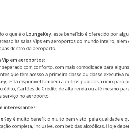
o o que é o
LoungeKey
, este benefício é oferecido por alg
r acesso às salas Vips em aeroportos do mundo inteiro, além
 spas dentro do aeroporto.
a Vip em aeroportos:
r separado com conforto, com mais comodidade para alguns
tes que têm acesso a primeira classe ou classe executiva n
Key
, está disponivel também a outros públicos, como para 
e crédito, Cartões de Crédito de alta renda ou até mesmo pa
e serviço no aeroporto.
é interessante?
ueKey
é muito benefício muito bem visto, pela qualidade e q
tação completa, inclusive, com bebidas alcoólicas. Hoje dep