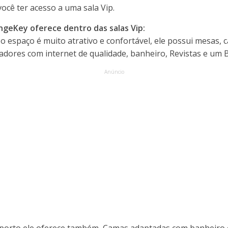
você ter acesso a uma sala Vip.
ngeKey oferece dentro das salas Vip:
o espaço é muito atrativo e confortável, ele possui mesas, c
dores com internet de qualidade, banheiro, Revistas e um B
Anúncio
orto ele oferece também, Camas adaptadas com banheiro e