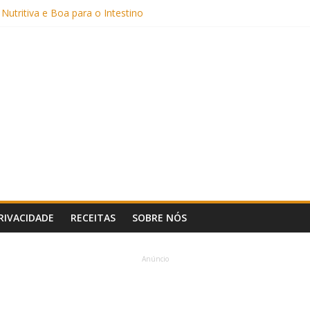
Sem Açúcar e com Leite Vegetal)
 Nutritiva e Boa para o Intestino
(com Alulose)
Frigideira (Sem Forno, Fácil e Fofinho)
: Uma Receita Prática e Deliciosa
PRIVACIDADE
RECEITAS
SOBRE NÓS
Anúncio