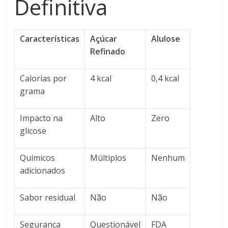
Definitiva
Características
Açúcar
Alulose
Refinado
Calorias por
4 kcal
0,4 kcal
grama
Impacto na
Alto
Zero
glicose
Químicos
Múltiplos
Nenhum
adicionados
Sabor residual
Não
Não
Segurança
Questionável
FDA