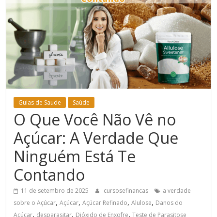
Bem-
Estar
Guias de Saude
Saúde
O Que Você Não Vê no
Açúcar: A Verdade Que
Ninguém Está Te
Contando
11 de setembro de 2025
cursosefinancas
a verdade
,
,
,
,
sobre o Açúcar
Açúcar
Açúcar Refinado
Alulose
Danos do
,
,
,
Açúcar
desparasitar
Dióxido de Enxofre
Teste de Parasitose