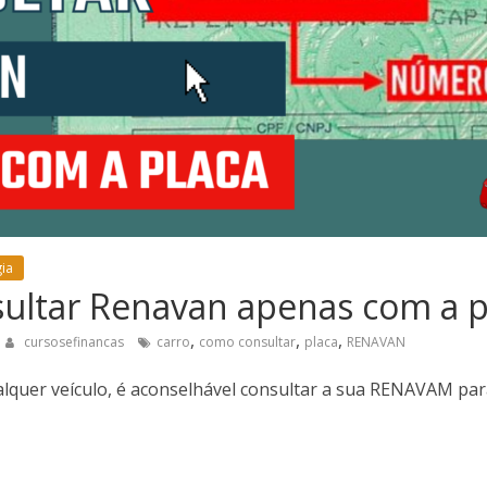
ia
ultar Renavan apenas com a p
,
,
,
cursosefinancas
carro
como consultar
placa
RENAVAN
lquer veículo, é aconselhável consultar a sua RENAVAM para 