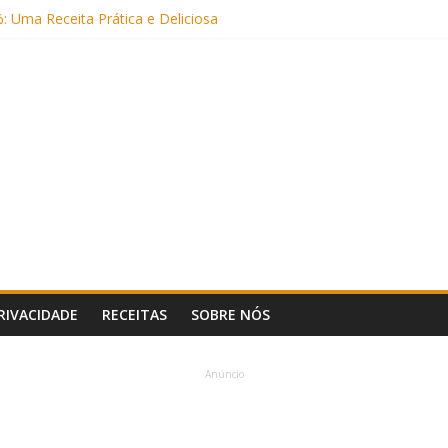
Frigideira (Sem Forno, Fácil e Fofinho)
: Uma Receita Prática e Deliciosa
Sem Açúcar e com Leite Vegetal)
 Nutritiva e Boa para o Intestino
(com Alulose)
PRIVACIDADE
RECEITAS
SOBRE NÓS
Anúncio