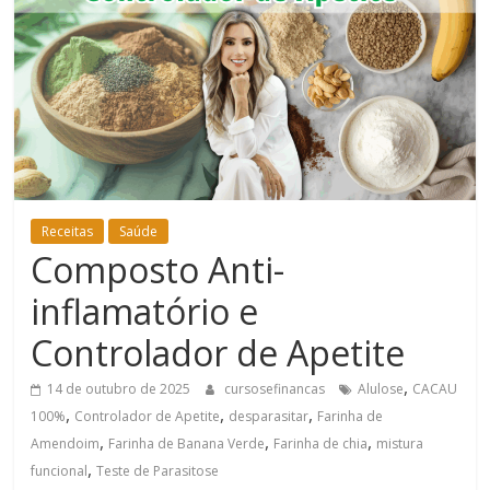
Bem-
Estar
Receitas
Saúde
Composto Anti-
inflamatório e
Controlador de Apetite
,
14 de outubro de 2025
cursosefinancas
Alulose
CACAU
,
,
,
100%
Controlador de Apetite
desparasitar
Farinha de
,
,
,
Amendoim
Farinha de Banana Verde
Farinha de chia
mistura
,
funcional
Teste de Parasitose