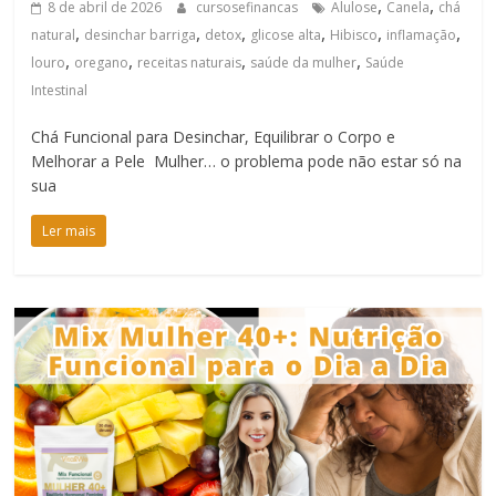
,
,
8 de abril de 2026
cursosefinancas
Alulose
Canela
chá
,
,
,
,
,
,
natural
desinchar barriga
detox
glicose alta
Hibisco
inflamação
,
,
,
,
louro
oregano
receitas naturais
saúde da mulher
Saúde
Intestinal
Chá Funcional para Desinchar, Equilibrar o Corpo e
Melhorar a Pele Mulher… o problema pode não estar só na
sua
Ler mais