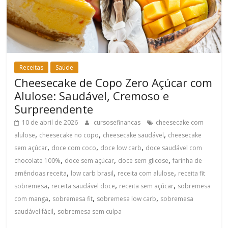
Receitas
Saúde
Cheesecake de Copo Zero Açúcar com
Alulose: Saudável, Cremoso e
Surpreendente
10 de abril de 2026
cursosefinancas
cheesecake com
,
,
,
alulose
cheesecake no copo
cheesecake saudável
cheesecake
,
,
,
sem açúcar
doce com coco
doce low carb
doce saudável com
,
,
,
chocolate 100%
doce sem açúcar
doce sem glicose
farinha de
,
,
,
amêndoas receita
low carb brasil
receita com alulose
receita fit
,
,
,
sobremesa
receita saudável doce
receita sem açúcar
sobremesa
,
,
,
com manga
sobremesa fit
sobremesa low carb
sobremesa
,
saudável fácil
sobremesa sem culpa