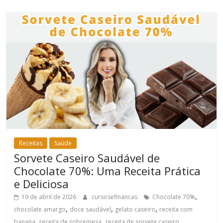
Receitas
Saúde
Sorvete Caseiro Saudável de
Chocolate 70%: Uma Receita Prática
e Deliciosa
,
19 de abril de 2026
cursosefinancas
Chocolate 70%
,
,
,
chocolate amargo
doce saudável
gelato caseiro
receita com
,
,
,
banana
receita de sobremesa
receita de sorvete caseiro