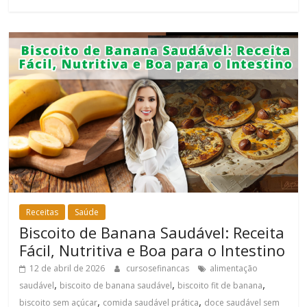
Receitas
Saúde
Biscoito de Banana Saudável: Receita
Fácil, Nutritiva e Boa para o Intestino
12 de abril de 2026
cursosefinancas
alimentação
,
,
,
saudável
biscoito de banana saudável
biscoito fit de banana
,
,
biscoito sem açúcar
comida saudável prática
doce saudável sem