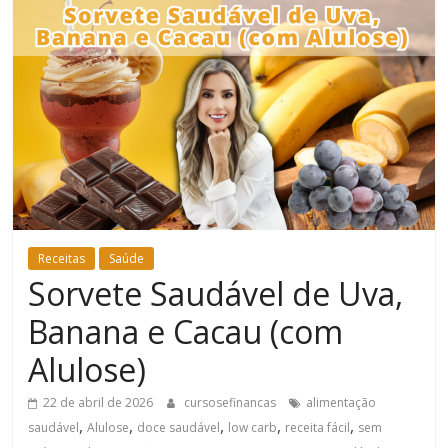
Bem-
Estar
Receitas
Saúde
Sorvete Saudável de Uva,
Banana e Cacau (com
Alulose)
22 de abril de 2026
cursosefinancas
alimentação
,
,
,
,
,
saudável
Alulose
doce saudável
low carb
receita fácil
sem