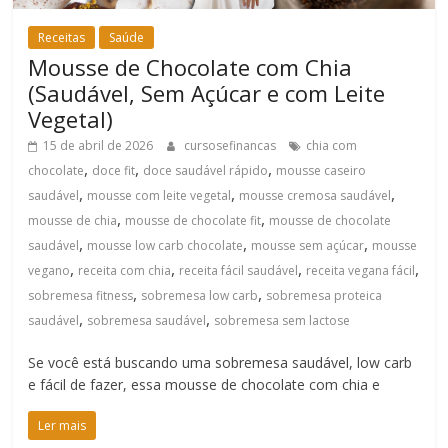
Receitas
Saúde
Mousse de Chocolate com Chia
(Saudável, Sem Açúcar e com Leite
Vegetal)
15 de abril de 2026
cursosefinancas
chia com
,
,
,
chocolate
doce fit
doce saudável rápido
mousse caseiro
,
,
,
saudável
mousse com leite vegetal
mousse cremosa saudável
,
,
mousse de chia
mousse de chocolate fit
mousse de chocolate
,
,
,
saudável
mousse low carb chocolate
mousse sem açúcar
mousse
,
,
,
,
vegano
receita com chia
receita fácil saudável
receita vegana fácil
,
,
sobremesa fitness
sobremesa low carb
sobremesa proteica
,
,
saudável
sobremesa saudável
sobremesa sem lactose
Se você está buscando uma sobremesa saudável, low carb
e fácil de fazer, essa mousse de chocolate com chia e
Ler mais