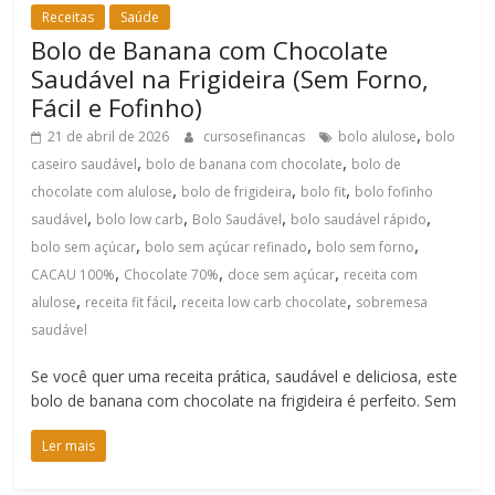
Receitas
Saúde
Bolo de Banana com Chocolate
Saudável na Frigideira (Sem Forno,
Fácil e Fofinho)
,
21 de abril de 2026
cursosefinancas
bolo alulose
bolo
,
,
caseiro saudável
bolo de banana com chocolate
bolo de
,
,
,
chocolate com alulose
bolo de frigideira
bolo fit
bolo fofinho
,
,
,
,
saudável
bolo low carb
Bolo Saudável
bolo saudável rápido
,
,
,
bolo sem açúcar
bolo sem açúcar refinado
bolo sem forno
,
,
,
CACAU 100%
Chocolate 70%
doce sem açúcar
receita com
,
,
,
alulose
receita fit fácil
receita low carb chocolate
sobremesa
saudável
Se você quer uma receita prática, saudável e deliciosa, este
bolo de banana com chocolate na frigideira é perfeito. Sem
Ler mais