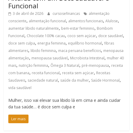
Funcional
3 de abril de 2026
cursosefinancas
alimentação
,
,
,
,
consciente
alimentação funcional
alimentos funcionais
Alulose
,
,
aumentar libido naturalmente
bem-estar feminino
Bombom
,
,
,
,
Funcional
Chocolate 100% cacau
coco sem açúcar
doce saudável
,
,
,
doce sem culpa
energia feminina
equilíbrio hormonal
fibras
,
,
,
alimentares
libido feminina
maca peruana benefícios
menopausa
,
,
,
alimentação
menopausa saudável
Microbiota Intestinal
mulher 40
,
,
,
,
mais
nutrição feminina
Ômega 3 Natural
pré-menopausa
receita
,
,
,
com banana
receita funcional
receita sem açúcar
Receitas
,
,
,
,
Saudaveis
saciedade natural
saúde da mulher
Saúde Hormonal
vida saudável
Mulher, isso vai elevar sua libido lá em cima e ainda cuidar
da tua saúde… é doce sem culpa e
Ler mais