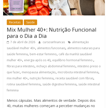
Receitas
Saúde
Mix Mulher 40+: Nutrição Funcional
para o Dia a Dia
7 de abril de 2026
cursosefinancas
alimentação
,
,
saudável mulher 40+
alimentos funcionais
alimentos naturais para
,
,
saúde feminina
bem-estar feminino
café da manhã saudável
,
,
,
mulher 40+
energia após os 40
equilíbrio hormonal feminino.
,
,
fibras para intestino
inchaço abdominal feminino
intestino preso o
,
,
,
que fazer
menopausa alimentação
microbiota intestinal feminina
,
,
,
mix mulher 40+
nutrição feminina
receita saudável com fibras
,
,
rotina saudável feminina
saúde digestiva feminina
saúde intestinal
feminina
Menos cápsulas. Mais alimentos de verdade. Depois dos
40, muitas mulheres começam a perceber mudanças no