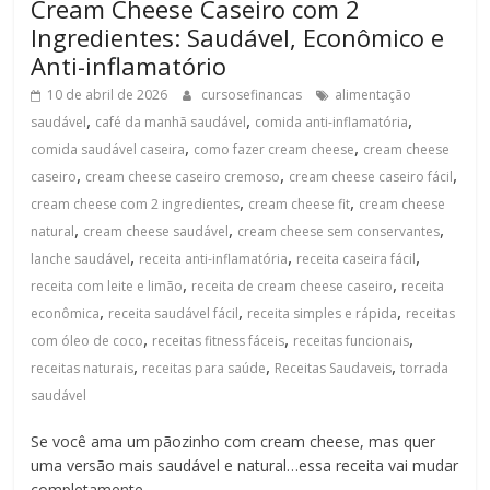
Cream Cheese Caseiro com 2
Ingredientes: Saudável, Econômico e
Anti-inflamatório
10 de abril de 2026
cursosefinancas
alimentação
,
,
,
saudável
café da manhã saudável
comida anti-inflamatória
,
,
comida saudável caseira
como fazer cream cheese
cream cheese
,
,
,
caseiro
cream cheese caseiro cremoso
cream cheese caseiro fácil
,
,
cream cheese com 2 ingredientes
cream cheese fit
cream cheese
,
,
,
natural
cream cheese saudável
cream cheese sem conservantes
,
,
,
lanche saudável
receita anti-inflamatória
receita caseira fácil
,
,
receita com leite e limão
receita de cream cheese caseiro
receita
,
,
,
econômica
receita saudável fácil
receita simples e rápida
receitas
,
,
,
com óleo de coco
receitas fitness fáceis
receitas funcionais
,
,
,
receitas naturais
receitas para saúde
Receitas Saudaveis
torrada
saudável
Se você ama um pãozinho com cream cheese, mas quer
uma versão mais saudável e natural…essa receita vai mudar
completamente