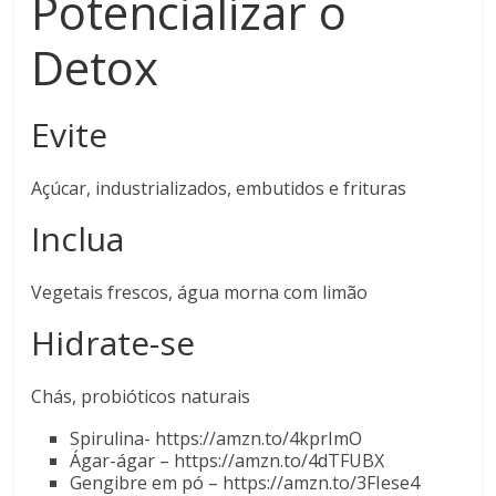
Potencializar o
Detox
Evite
Açúcar, industrializados, embutidos e frituras
Inclua
Vegetais frescos, água morna com limão
Hidrate-se
Chás, probióticos naturais
Spirulina- https://amzn.to/4kprImO
Ágar-ágar – https://amzn.to/4dTFUBX
Gengibre em pó – https://amzn.to/3FIese4