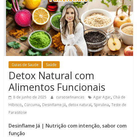
Bem-
Estar
Guias de Saude
Saúde
Detox Natural com
Alimentos Funcionais
,
8 de junho de 2025
cursosefinancas
Agar Agar
Chá de
,
,
,
,
,
Hibisco
Cúrcuma
Desinflame Já
detox natural
Spirulina
Teste de
Parasitose
Desinflame Já | Nutrição com intenção, sabor com
função