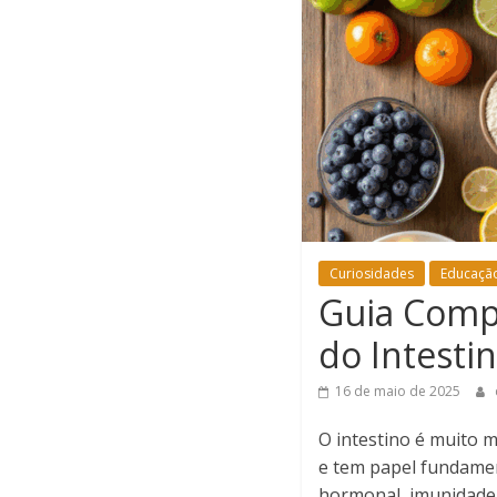
Curiosidades
Educaçã
Guia Comp
do Intesti
16 de maio de 2025
O intestino é muito 
e tem papel fundamen
hormonal, imunidade e