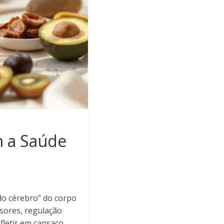
m a Saúde
do cérebro” do corpo
sores, regulação
fletir em cansaço,