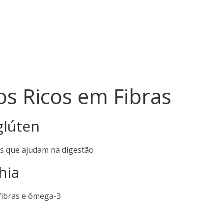
os Ricos em Fibras
glúten
is que ajudam na digestão
hia
 fibras e ômega-3