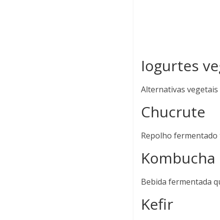
Iogurtes v
Alternativas vegetais
Chucrute
Repolho fermentado t
Kombucha
Bebida fermentada que
Kefir