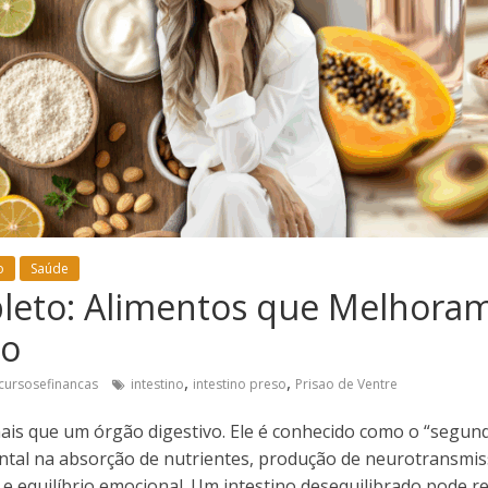
o
Saúde
leto: Alimentos que Melhora
no
,
,
cursosefinancas
intestino
intestino preso
Prisao de Ventre
mais que um órgão digestivo. Ele é conhecido como o “segun
tal na absorção de nutrientes, produção de neurotransmis
 equilíbrio emocional. Um intestino desequilibrado pode re