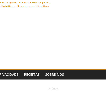
Sem Açúcar e com Leite Vegetal)
 Nutritiva e Boa para o Intestino
(com Alulose)
Frigideira (Sem Forno, Fácil e Fofinho)
: Uma Receita Prática e Deliciosa
PRIVACIDADE
RECEITAS
SOBRE NÓS
Anúncio