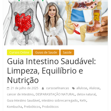
Bem-
Estar
Cursos Online
Guias de Saude
Saúde
Guia Intestino Saudável:
Limpeza, Equilíbrio e
Nutrição
,
,
21 de julho de 2025
cursosefinancas
allulose
Alulose
,
,
,
cancer de Intestino
DESPARASITAÇÃO NATURAL
detox natural
,
,
,
Guia Intestino Saudável
intestino sobrecarregado
Kefir
,
,
Kombucha
Prebióticos
Probióticos