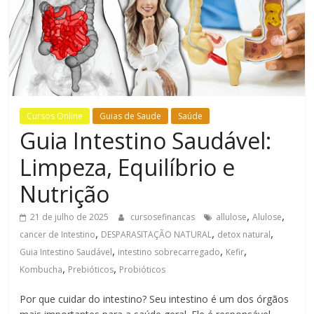
Bem-
Estar
Cursos Online
Guias de Saude
Saúde
Guia Intestino Saudável:
Limpeza, Equilíbrio e
Nutrição
,
,
21 de julho de 2025
cursosefinancas
allulose
Alulose
,
,
,
cancer de Intestino
DESPARASITAÇÃO NATURAL
detox natural
,
,
,
Guia Intestino Saudável
intestino sobrecarregado
Kefir
,
,
Kombucha
Prebióticos
Probióticos
Por que cuidar do intestino? Seu intestino é um dos órgãos