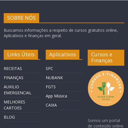
SOBRE NÓS
Buscamos informações a respeito de cursos gratuitos online,
Aplicativos e finanças em geral.
Links Úteis
Aplicativos
Cursos e
Finanças
RECEITAS
SPC
FINANÇAS
NUBANK
AUXILIO
FGTS
EMERGENCIAL
App Música
MELHORES
CAIXA
CARTOES
BLOG
Somos um portal
de conteúdo online