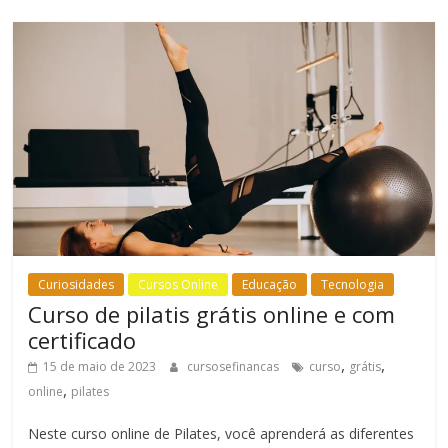
Curiosidades
Cursos Online
Educação
Tecnologia
Curso de pilatis grátis online e com
certificado
,
,
15 de maio de 2023
cursosefinancas
curso
grátis
,
online
pilates
Neste curso online de Pilates, você aprenderá as diferentes