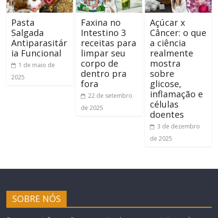
Pasta
Faxina no
Açúcar x
Salgada
Intestino 3
Câncer: o que
Antiparasitár
receitas para
a ciência
ia Funcional
limpar seu
realmente
corpo de
mostra
1 de maio de
dentro pra
sobre
2025
fora
glicose,
inflamação e
22 de setembro
células
de 2025
doentes
3 de dezembro
de 2025
SOBRE NÓS