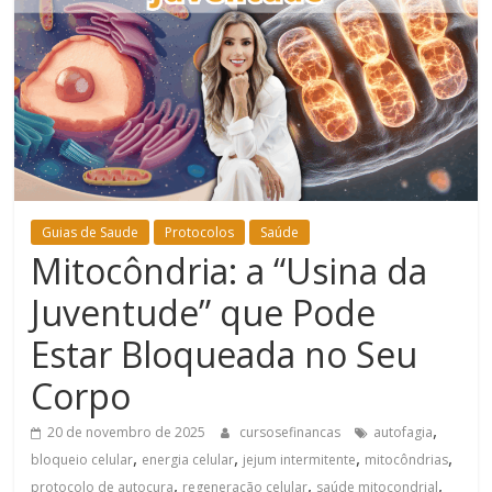
Bem-
Estar
Guias de Saude
Protocolos
Saúde
Mitocôndria: a “Usina da
Juventude” que Pode
Estar Bloqueada no Seu
Corpo
,
20 de novembro de 2025
cursosefinancas
autofagia
,
,
,
,
bloqueio celular
energia celular
jejum intermitente
mitocôndrias
,
,
,
protocolo de autocura
regeneração celular
saúde mitocondrial