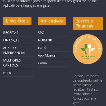
Buscamos informações a respeito de cursos gratuitos online,
Aplicativos e finanças em geral.
Links Úteis
Aplicativos
Cursos e
Finanças
RECEITAS
SPC
FINANÇAS
NUBANK
AUXILIO
FGTS
EMERGENCIAL
App Música
MELHORES
CAIXA
CARTOES
BLOG
Somos um portal
de conteúdo online
sobre cursos,
receitas, Testes,
Protocolos e
Aplicativos em
geral.