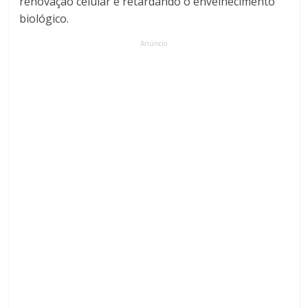
renovação celular e retardando o envelhecimento
biológico.
Anúncio