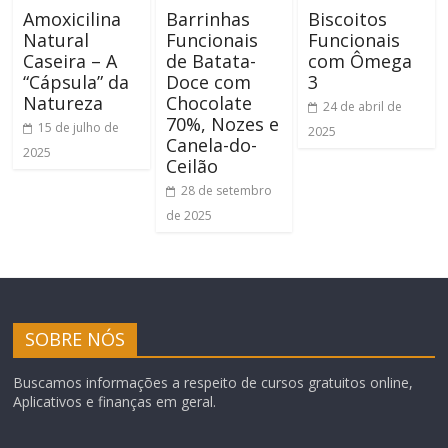
Amoxicilina
Barrinhas
Biscoitos
Natural
Funcionais
Funcionais
Caseira – A
de Batata-
com Ômega
“Cápsula” da
Doce com
3
Natureza
Chocolate
24 de abril de
70%, Nozes e
15 de julho de
2025
Canela-do-
2025
Ceilão
28 de setembro
de 2025
SOBRE NÓS
Buscamos informações a respeito de cursos gratuitos online,
Aplicativos e finanças em geral.