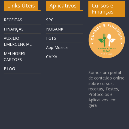
Links Úteis
Aplicativos
Cursos e
Finanças
RECEITAS
SPC
FINANÇAS
NUBANK
AUXILIO
FGTS
EMERGENCIAL
App Música
MELHORES
CAIXA
CARTOES
BLOG
Somos um portal
de conteúdo online
sobre cursos,
receitas, Testes,
Protocolos e
Aplicativos em
geral.