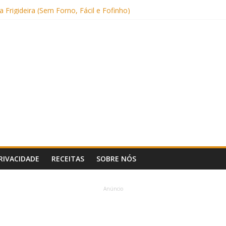
(com Alulose)
Frigideira (Sem Forno, Fácil e Fofinho)
: Uma Receita Prática e Deliciosa
Sem Açúcar e com Leite Vegetal)
 Nutritiva e Boa para o Intestino
PRIVACIDADE
RECEITAS
SOBRE NÓS
Anúncio