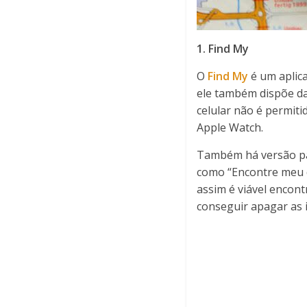
1. Find My
O
Find My
é um aplica
ele também dispõe da
celular não é permiti
Apple Watch.
Também há versão par
como “Encontre meu di
assim é viável encont
conseguir apagar as 