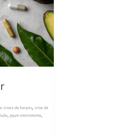
r
,
r crises de herpes
crise de
,
,
dade
jejum intermitente