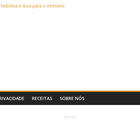
Sem Açúcar e com Leite Vegetal)
 Nutritiva e Boa para o Intestino
(com Alulose)
Frigideira (Sem Forno, Fácil e Fofinho)
: Uma Receita Prática e Deliciosa
PRIVACIDADE
RECEITAS
SOBRE NÓS
Anúncio