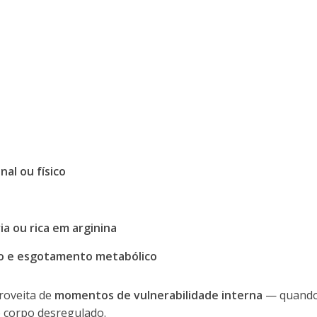
al ou físico
ia ou rica em arginina
no e esgotamento metabólico
proveita de
momentos de vulnerabilidade interna
— quando
o corpo desregulado.