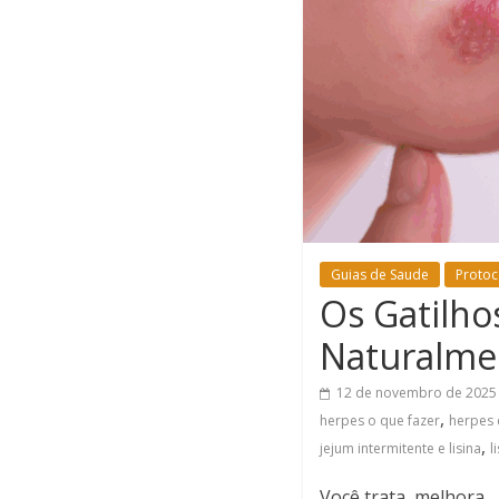
Guias de Saude
Protoc
Os Gatilho
Naturalmen
12 de novembro de 2025
,
herpes o que fazer
herpes 
,
jejum intermitente e lisina
l
Você trata, melhora…