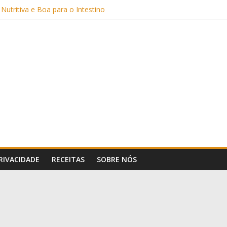
Sem Açúcar e com Leite Vegetal)
 Nutritiva e Boa para o Intestino
(com Alulose)
Frigideira (Sem Forno, Fácil e Fofinho)
: Uma Receita Prática e Deliciosa
PRIVACIDADE
RECEITAS
SOBRE NÓS