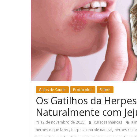
Guias de Saude
Protocolos
Saúde
Os Gatilhos da Herpes
Naturalmente com Jej
12 de novembro de 2025
cursosefinancas
ali
,
,
herpes o que fazer
herpes controle natural
herpes reco