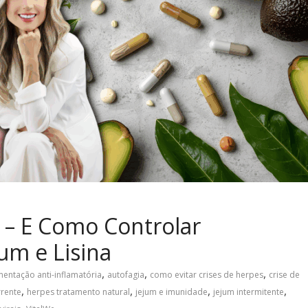
 – E Como Controlar
um e Lisina
,
,
,
mentação anti-inflamatória
autofagia
como evitar crises de herpes
crise de
,
,
,
,
rrente
herpes tratamento natural
jejum e imunidade
jejum intermitente