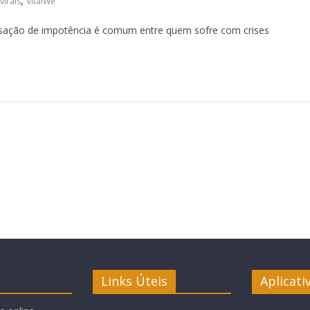
,
virais
VitalWe
nsação de impotência é comum entre quem sofre com crises
Links Úteis
Aplicati