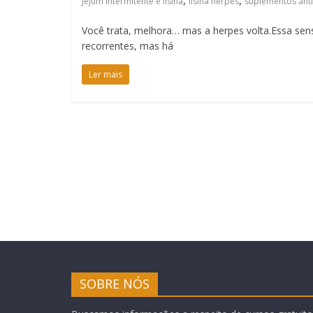
,
,
jejum intermitente e lisina
lisina herpes
suplementos anti
Você trata, melhora… mas a herpes volta.Essa se
recorrentes, mas há
Ler mais
SOBRE NÓS