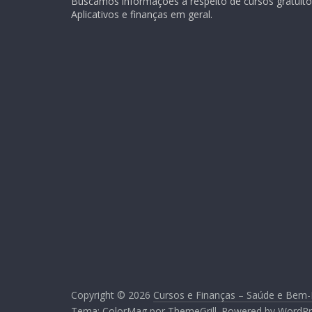
Buscamos informações a respeito de cursos gratuitos
Aplicativos e finanças em geral.
Copyright © 2026
Cursos e Finanças – Saúde e Bem-
Tema:
ColorMag
por ThemeGrill. Powered by
WordPr