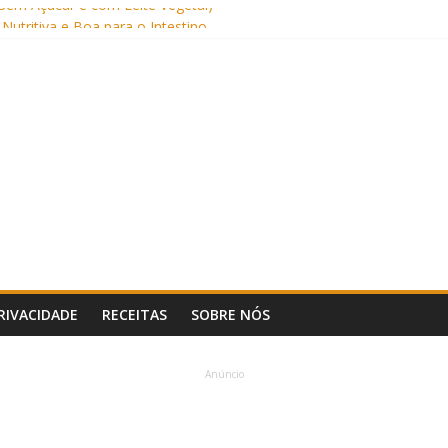
Sem Açúcar e com Leite Vegetal)
 Nutritiva e Boa para o Intestino
(com Alulose)
Frigideira (Sem Forno, Fácil e Fofinho)
: Uma Receita Prática e Deliciosa
PRIVACIDADE
RECEITAS
SOBRE NÓS
Anúncio