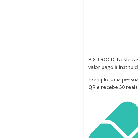
PIX TROCO
: Neste ca
valor pago à instituiç
Exemplo:
Uma pessoa 
QR e recebe 50 reais