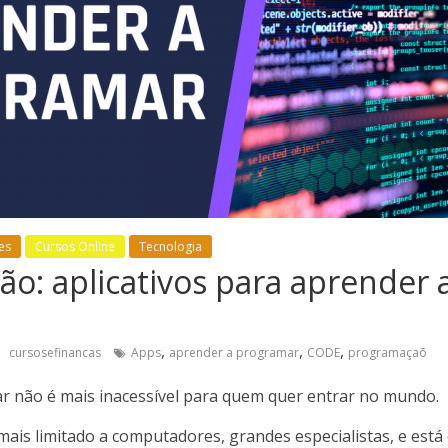
es
Cursos Online
Tecnologia
o: aplicativos para aprender 
,
,
,
cursosefinancas
Apps
aprender a programar
CODE
programaçaõ
 não é mais inacessível para quem quer entrar no mundo.
mais limitado a computadores, grandes especialistas, e está