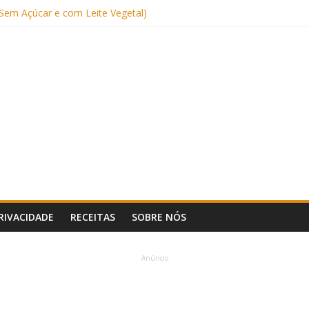
: Uma Receita Prática e Deliciosa
Sem Açúcar e com Leite Vegetal)
 Nutritiva e Boa para o Intestino
(com Alulose)
Frigideira (Sem Forno, Fácil e Fofinho)
PRIVACIDADE
RECEITAS
SOBRE NÓS
Anúncio