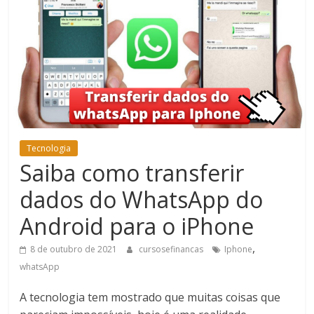
Bem-
Estar
Tecnologia
Saiba como transferir
dados do WhatsApp do
Android para o iPhone
,
8 de outubro de 2021
cursosefinancas
Iphone
whatsApp
A tecnologia tem mostrado que muitas coisas que