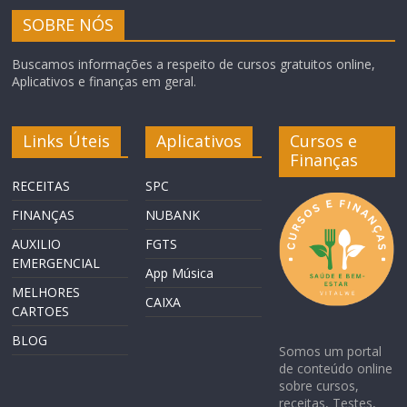
SOBRE NÓS
Buscamos informações a respeito de cursos gratuitos online,
Aplicativos e finanças em geral.
Links Úteis
Aplicativos
Cursos e
Finanças
RECEITAS
SPC
FINANÇAS
NUBANK
AUXILIO
FGTS
EMERGENCIAL
App Música
MELHORES
CAIXA
CARTOES
BLOG
Somos um portal
de conteúdo online
sobre cursos,
receitas, Testes,