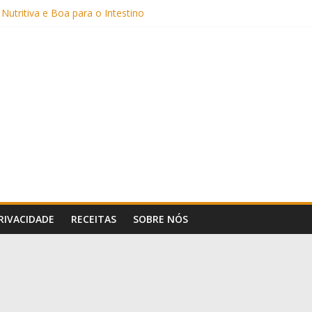
 Nutritiva e Boa para o Intestino
(com Alulose)
Frigideira (Sem Forno, Fácil e Fofinho)
: Uma Receita Prática e Deliciosa
PRIVACIDADE
RECEITAS
SOBRE NÓS