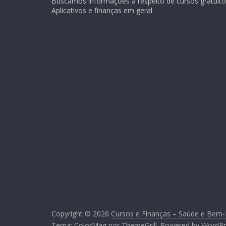
Buscamos informações a respeito de cursos gratuitos
Aplicativos e finanças em geral.
Copyright © 2026
Cursos e Finanças – Saúde e Bem-
Tema:
ColorMag
por ThemeGrill. Powered by
WordPr