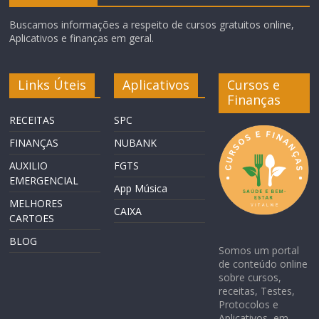
Buscamos informações a respeito de cursos gratuitos online,
Aplicativos e finanças em geral.
Links Úteis
Aplicativos
Cursos e
Finanças
RECEITAS
SPC
FINANÇAS
NUBANK
AUXILIO
FGTS
EMERGENCIAL
App Música
MELHORES
CAIXA
CARTOES
BLOG
Somos um portal
de conteúdo online
sobre cursos,
receitas, Testes,
Protocolos e
Aplicativos em