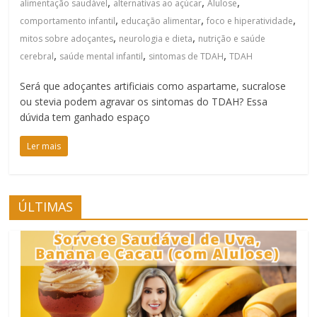
,
,
,
alimentação saudável
alternativas ao açúcar
Alulose
,
,
,
comportamento infantil
educação alimentar
foco e hiperatividade
,
,
mitos sobre adoçantes
neurologia e dieta
nutrição e saúde
,
,
,
cerebral
saúde mental infantil
sintomas de TDAH
TDAH
Será que adoçantes artificiais como aspartame, sucralose
ou stevia podem agravar os sintomas do TDAH? Essa
dúvida tem ganhado espaço
Ler mais
ÚLTIMAS