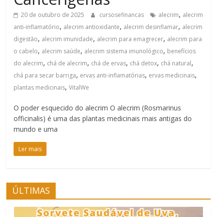
,
20 de outubro de 2025
cursosefinancas
alecrim
alecrim
,
,
,
anti-inflamatório
alecrim antioxidante
alecrim desinflamar
alecrim
,
,
,
digestão
alecrim imunidade
alecrim para emagrecer
alecrim para
,
,
,
o cabelo
alecrim saúde
alecrim sistema imunológico
benefícios
,
,
,
,
,
do alecrim
chá de alecrim
chá de ervas
chá detox
chá natural
,
,
,
chá para secar barriga
ervas anti-inflamatórias
ervas medicinais
,
plantas medicinais
VitalWe
O poder esquecido do alecrim O alecrim (Rosmarinus
officinalis) é uma das plantas medicinais mais antigas do
mundo e uma
Ler mais
ÚLTIMAS