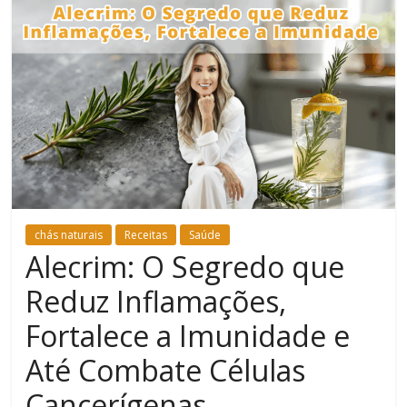
Bem-
Estar
chás naturais
Receitas
Saúde
Alecrim: O Segredo que
Reduz Inflamações,
Fortalece a Imunidade e
Até Combate Células
Cancerígenas