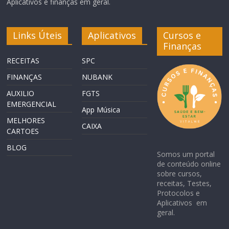
Aplicativos e finanças em geral.
Links Úteis
Aplicativos
Cursos e
Finanças
RECEITAS
SPC
FINANÇAS
NUBANK
AUXILIO
FGTS
EMERGENCIAL
App Música
MELHORES
CAIXA
CARTOES
BLOG
Somos um portal
de conteúdo online
sobre cursos,
receitas, Testes,
Protocolos e
Aplicativos em
geral.