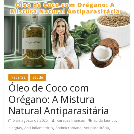
Bem-
Estar
Receitas
Saúde
Óleo de Coco com
Orégano: A Mistura
Natural Antiparasitária
,
5 de agosto de 2025
cursosefinancas
ácido láurico
,
,
,
,
alergias
Anti-inflamatório
Antimicrobiana
Antiparasitária