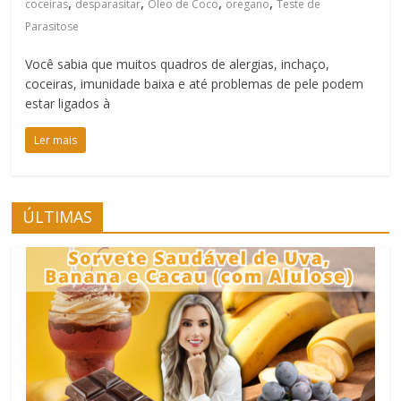
,
,
,
,
coceiras
desparasitar
Óleo de Coco
oregano
Teste de
Parasitose
Você sabia que muitos quadros de alergias, inchaço,
coceiras, imunidade baixa e até problemas de pele podem
estar ligados à
Ler mais
ÚLTIMAS