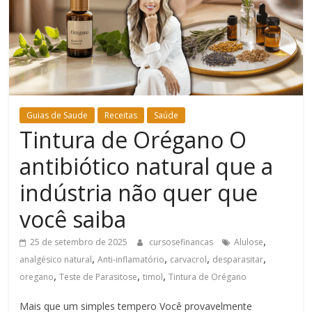
Bem-
Estar
Guias de Saude
Receitas
Saúde
Tintura de Orégano O
antibiótico natural que a
indústria não quer que
você saiba
,
25 de setembro de 2025
cursosefinancas
Alulose
,
,
,
,
analgésico natural
Anti-inflamatório
carvacrol
desparasitar
,
,
,
oregano
Teste de Parasitose
timol
Tintura de Orégano
Mais que um simples tempero Você provavelmente