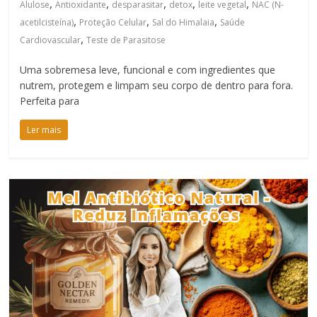
,
,
,
,
,
Alulose
Antioxidante
desparasitar
detox
leite vegetal
NAC (N-
,
,
,
acetilcisteína)
Proteção Celular
Sal do Himalaia
Saúde
,
Cardiovascular
Teste de Parasitose
Uma sobremesa leve, funcional e com ingredientes que
nutrem, protegem e limpam seu corpo de dentro para fora.
Perfeita para
Ler mais