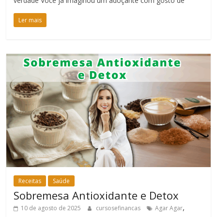
verdade Você já imaginou um adoçante com gosto de
Ler mais
Receitas
Saúde
Sobremesa Antioxidante e Detox
,
10 de agosto de 2025
cursosefinancas
Agar Agar