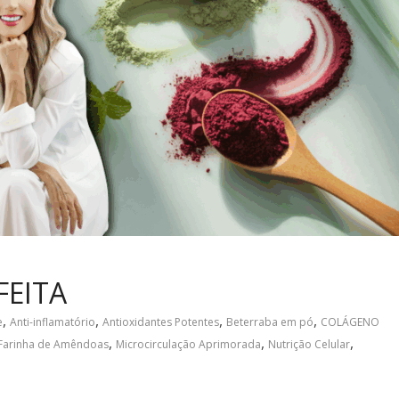
FEITA
,
,
,
,
e
Anti-inflamatório
Antioxidantes Potentes
Beterraba em pó
COLÁGENO
,
,
,
Farinha de Amêndoas
Microcirculação Aprimorada
Nutrição Celular