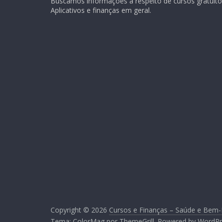
Buscamos informações a respeito de cursos gratuitos
Aplicativos e finanças em geral.
Copyright © 2026
Cursos e Finanças – Saúde e Bem-
Tema:
ColorMag
por ThemeGrill. Powered by
WordPr