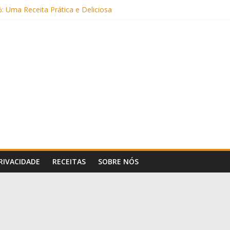
: Uma Receita Prática e Deliciosa
Sem Açúcar e com Leite Vegetal)
 Nutritiva e Boa para o Intestino
(com Alulose)
Frigideira (Sem Forno, Fácil e Fofinho)
PRIVACIDADE
RECEITAS
SOBRE NÓS