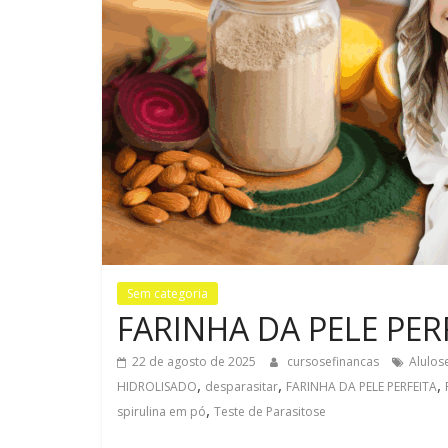
Sem categoria
FARINHA DA PELE PER
22 de agosto de 2025
cursosefinancas
Alulos
,
,
,
HIDROLISADO
desparasitar
FARINHA DA PELE PERFEITA
,
spirulina em pó
Teste de Parasitose