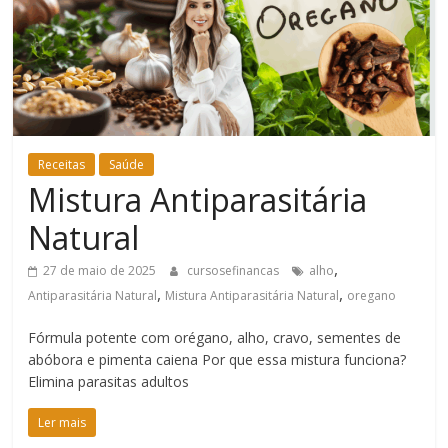
Bem-
Estar
Receitas
Saúde
Mistura Antiparasitária
Natural
,
27 de maio de 2025
cursosefinancas
alho
,
,
Antiparasitária Natural
Mistura Antiparasitária Natural
oregano
Fórmula potente com orégano, alho, cravo, sementes de
abóbora e pimenta caiena Por que essa mistura funciona?
Elimina parasitas adultos
Ler mais