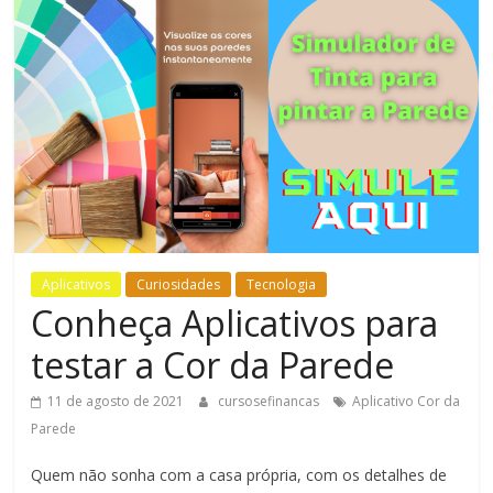
Bem-
Estar
Aplicativos
Curiosidades
Tecnologia
Conheça Aplicativos para
testar a Cor da Parede
11 de agosto de 2021
cursosefinancas
Aplicativo Cor da
Parede
Quem não sonha com a casa própria, com os detalhes de