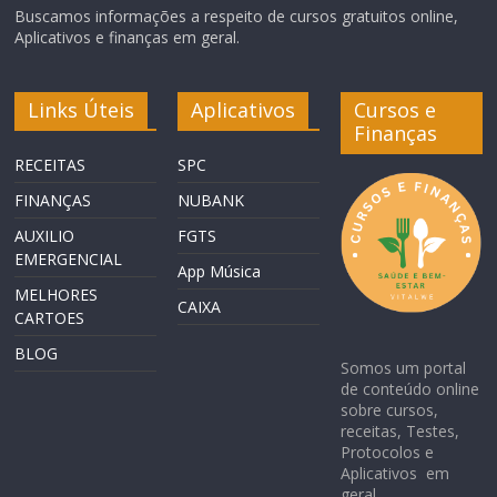
Buscamos informações a respeito de cursos gratuitos online,
Aplicativos e finanças em geral.
Links Úteis
Aplicativos
Cursos e
Finanças
RECEITAS
SPC
FINANÇAS
NUBANK
AUXILIO
FGTS
EMERGENCIAL
App Música
MELHORES
CAIXA
CARTOES
BLOG
Somos um portal
de conteúdo online
sobre cursos,
receitas, Testes,
Protocolos e
Aplicativos em
geral.