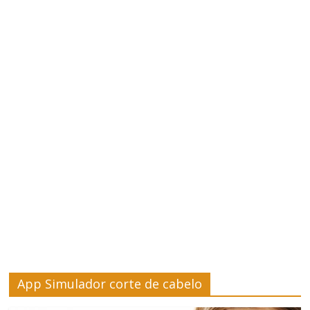
–
Saúde
e
Bem-
Estar
Site
sobre
Cursos,
Finanças
e
Saúde
App Simulador corte de cabelo
e