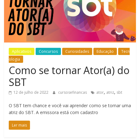
Bem-
Estar
Aplicativos
Concursos
Curiosidades
Educação
Tecn
ologia
Como se tornar Ator(a) do
SBT
,
,
12 de julho de 2022
cursosefinancas
ator
atriz
sbt
O SBT tem chance e você vai aprender como se tornar uma
atriz do SBT. A emissora está com cadastro
Ler mais