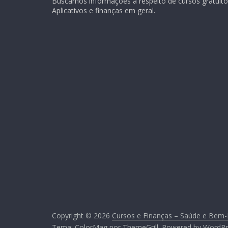
Buscamos informações a respeito de cursos gratuitos
Aplicativos e finanças em geral.
Copyright © 2026
Cursos e Finanças – Saúde e Bem-
Tema:
ColorMag
por ThemeGrill. Powered by
WordPr