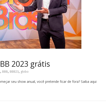
BBB 2023 grátis
,
,
,
r
BBB
BBB23
globo
meçar seu show anual, você pretende ficar de fora? Saiba aqui