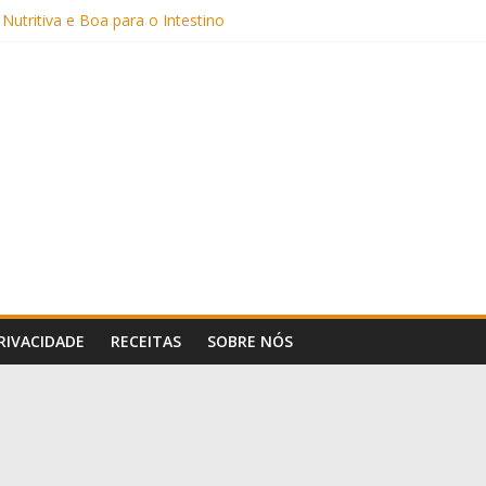
Sem Açúcar e com Leite Vegetal)
 Nutritiva e Boa para o Intestino
(com Alulose)
Frigideira (Sem Forno, Fácil e Fofinho)
: Uma Receita Prática e Deliciosa
PRIVACIDADE
RECEITAS
SOBRE NÓS