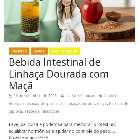
Bem-
Estar
Receitas
Saúde
Sem categoria
Bebida Intestinal de
Linhaça Dourada com
Maçã
,
26 de setembro de 2025
cursosefinancas
Alulose
,
,
,
,
Bebida Intestinal
desparasitar
linhaça dourada
maçã
Pérolas de
,
tapioca
Teste de Parasitose
Leve, deliciosa e poderosa para melhorar o intestino,
equilibrar hormônios e ajudar no controle do peso. O
Problema que Você