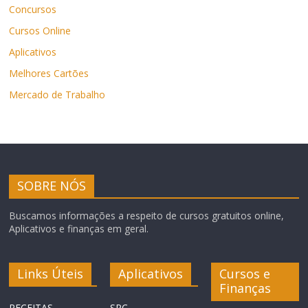
Concursos
Cursos Online
Aplicativos
Melhores Cartões
Mercado de Trabalho
SOBRE NÓS
Buscamos informações a respeito de cursos gratuitos online,
Aplicativos e finanças em geral.
Links Úteis
Aplicativos
Cursos e
Finanças
RECEITAS
SPC