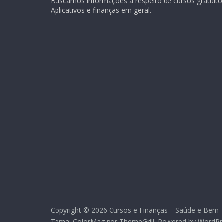
Buscamos informações a respeito de cursos gratuitos
Aplicativos e finanças em geral.
Copyright © 2026
Cursos e Finanças – Saúde e Bem-
Tema:
ColorMag
por ThemeGrill. Powered by
WordPr