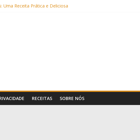
: Uma Receita Prática e Deliciosa
Sem Açúcar e com Leite Vegetal)
 Nutritiva e Boa para o Intestino
(com Alulose)
Frigideira (Sem Forno, Fácil e Fofinho)
PRIVACIDADE
RECEITAS
SOBRE NÓS