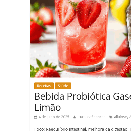
Receitas
Saúde
Bebida Probiótica Ga
Limão
,
4 de julho de 2025
cursosefinancas
allulose
A
Foco: Reequilíbrio intestinal, melhora da digestão,