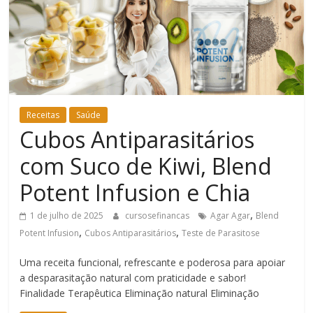
Bem-
Estar
Receitas
Saúde
Cubos Antiparasitários
com Suco de Kiwi, Blend
Potent Infusion e Chia
,
1 de julho de 2025
cursosefinancas
Agar Agar
Blend
,
,
Potent Infusion
Cubos Antiparasitários
Teste de Parasitose
Uma receita funcional, refrescante e poderosa para apoiar
a desparasitação natural com praticidade e sabor!
Finalidade Terapêutica Eliminação natural Eliminação