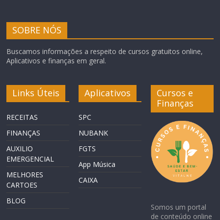
SOBRE NÓS
Buscamos informações a respeito de cursos gratuitos online,
Aplicativos e finanças em geral.
Links Úteis
Aplicativos
Cursos e
Finanças
RECEITAS
SPC
FINANÇAS
NUBANK
AUXILIO
FGTS
EMERGENCIAL
App Música
MELHORES
CAIXA
CARTOES
BLOG
Somos um portal
de conteúdo online