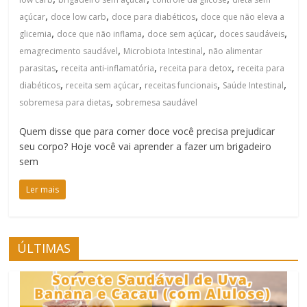
,
,
,
açúcar
doce low carb
doce para diabéticos
doce que não eleva a
,
,
,
,
glicemia
doce que não inflama
doce sem açúcar
doces saudáveis
,
,
emagrecimento saudável
Microbiota Intestinal
não alimentar
,
,
,
parasitas
receita anti-inflamatória
receita para detox
receita para
,
,
,
,
diabéticos
receita sem açúcar
receitas funcionais
Saúde Intestinal
,
sobremesa para dietas
sobremesa saudável
Quem disse que para comer doce você precisa prejudicar
seu corpo? Hoje você vai aprender a fazer um brigadeiro
sem
Ler mais
ÚLTIMAS