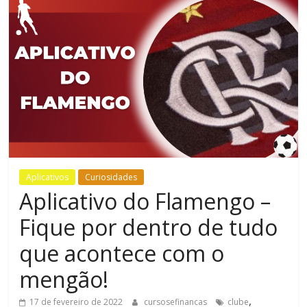
Bem-
Estar
Aplicativos
Curiosidades
Aplicativo do Flamengo –
Fique por dentro de tudo
que acontece com o
mengão!
,
17 de fevereiro de 2022
cursosefinancas
clube