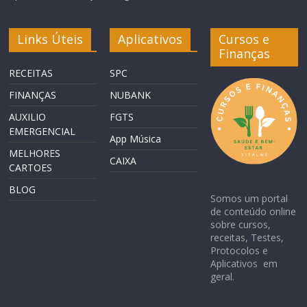
Links Úteis
Aplicativos
Cursos e
Finanças
RECEITAS
SPC
FINANÇAS
NUBANK
AUXILIO
FGTS
EMERGENCIAL
App Música
MELHORES
CAIXA
CARTOES
BLOG
Somos um portal
de conteúdo online
sobre cursos,
receitas, Testes,
Protocolos e
Aplicativos em
geral.