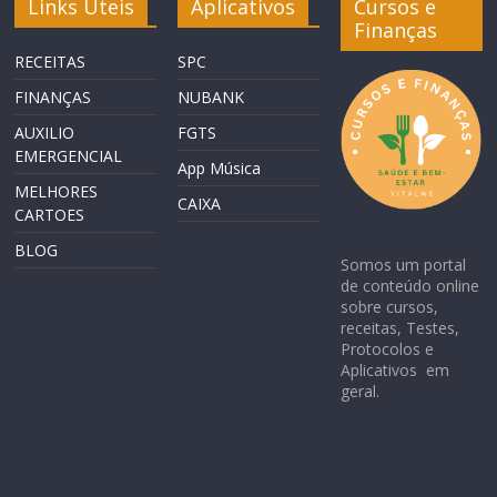
Links Úteis
Aplicativos
Cursos e
Finanças
RECEITAS
SPC
FINANÇAS
NUBANK
AUXILIO
FGTS
EMERGENCIAL
App Música
MELHORES
CAIXA
CARTOES
BLOG
Somos um portal
de conteúdo online
sobre cursos,
receitas, Testes,
Protocolos e
Aplicativos em
geral.