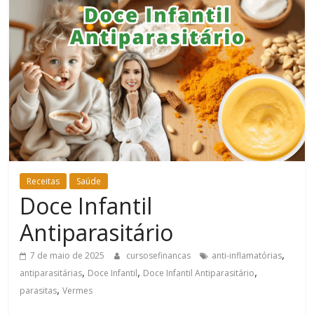
Bem-
Estar
Receitas
Saúde
Doce Infantil
Antiparasitário
,
7 de maio de 2025
cursosefinancas
anti-inflamatórias
,
,
,
antiparasitárias
Doce Infantil
Doce Infantil Antiparasitário
,
parasitas
Vermes