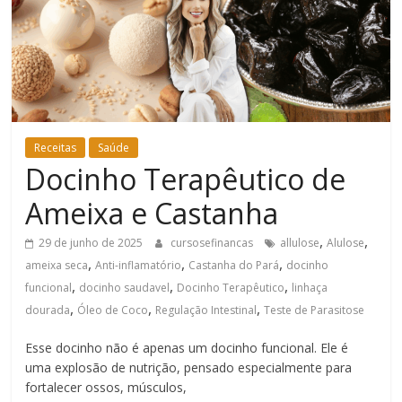
Bem-
Estar
Receitas
Saúde
Docinho Terapêutico de
Ameixa e Castanha
,
,
29 de junho de 2025
cursosefinancas
allulose
Alulose
,
,
,
ameixa seca
Anti-inflamatório
Castanha do Pará
docinho
,
,
,
funcional
docinho saudavel
Docinho Terapêutico
linhaça
,
,
,
dourada
Óleo de Coco
Regulação Intestinal
Teste de Parasitose
Esse docinho não é apenas um docinho funcional. Ele é
uma explosão de nutrição, pensado especialmente para
fortalecer ossos, músculos,