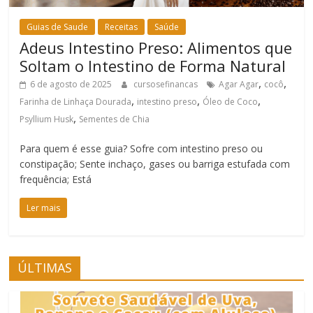
Guias de Saude
Receitas
Saúde
Adeus Intestino Preso: Alimentos que
Soltam o Intestino de Forma Natural
,
,
6 de agosto de 2025
cursosefinancas
Agar Agar
cocô
,
,
,
Farinha de Linhaça Dourada
intestino preso
Óleo de Coco
,
Psyllium Husk
Sementes de Chia
Para quem é esse guia? Sofre com intestino preso ou
constipação; Sente inchaço, gases ou barriga estufada com
frequência; Está
Ler mais
ÚLTIMAS