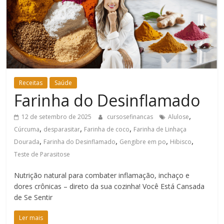
Bem-
Estar
Receitas
Saúde
Farinha do Desinflamado
,
12 de setembro de 2025
cursosefinancas
Alulose
,
,
,
Cúrcuma
desparasitar
Farinha de coco
Farinha de Linhaça
,
,
,
,
Dourada
Farinha do Desinflamado
Gengibre em po
Hibisco
Teste de Parasitose
Nutrição natural para combater inflamação, inchaço e
dores crônicas – direto da sua cozinha! Você Está Cansada
de Se Sentir
Ler mais