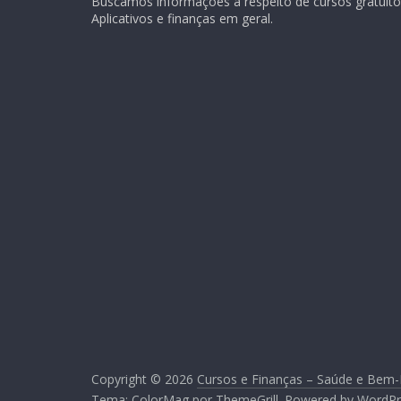
Buscamos informações a respeito de cursos gratuitos
Aplicativos e finanças em geral.
Copyright © 2026
Cursos e Finanças – Saúde e Bem-
Tema:
ColorMag
por ThemeGrill. Powered by
WordPr