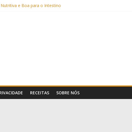
 Nutritiva e Boa para o Intestino
(com Alulose)
Frigideira (Sem Forno, Fácil e Fofinho)
: Uma Receita Prática e Deliciosa
Sem Açúcar e com Leite Vegetal)
PRIVACIDADE
RECEITAS
SOBRE NÓS