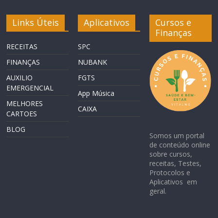
Links Úteis
Aplicativos
Cursos e
Finanças
RECEITAS
SPC
FINANÇAS
NUBANK
AUXILIO
FGTS
EMERGENCIAL
App Música
MELHORES
CAIXA
CARTOES
BLOG
Somos um portal
de conteúdo online
sobre cursos,
receitas, Testes,
Protocolos e
Aplicativos em
geral.