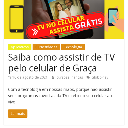
Bem-
Estar
Aplicativos
Curiosidades
Tecnologia
Saiba como assistir de TV
pelo celular de Graça
16 de agosto de 2021
cursosefinancas
GloboPlay
Com a tecnologia em nossas mãos, porque não assistir
seus programas favoritas da TV direto do seu celular ao
vivo
Ler mais