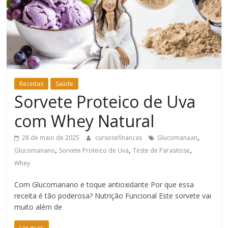
Bem-
Estar
Receitas
Saúde
Sorvete Proteico de Uva
com Whey Natural
,
28 de maio de 2025
cursosefinancas
Glucomanaan
,
,
,
Glucomanano
Sorvete Proteico de Uva
Teste de Parasitose
Whey
Com Glucomanano e toque antioxidante Por que essa
receita é tão poderosa? Nutrição Funcional Este sorvete vai
muito além de
Ler mais