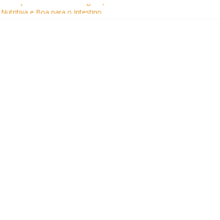
Sem Açúcar e com Leite Vegetal)
 Nutritiva e Boa para o Intestino
(com Alulose)
Frigideira (Sem Forno, Fácil e Fofinho)
: Uma Receita Prática e Deliciosa