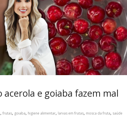
 acerola e goiaba fazem mal
,
,
,
,
,
,
a
frutas
goiaba
higiene alimentar
larvas em frutas
mosca da fruta
saúde