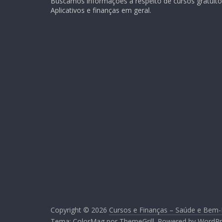
Buscamos informações a respeito de cursos gratuitos
Aplicativos e finanças em geral.
Copyright © 2026
Cursos e Finanças – Saúde e Bem-
Tema:
ColorMag
por ThemeGrill. Powered by
WordPr