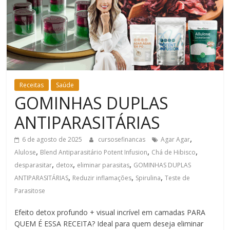
Bem-
Estar
Receitas
Saúde
GOMINHAS DUPLAS
ANTIPARASITÁRIAS
,
6 de agosto de 2025
cursosefinancas
Agar Agar
,
,
,
Alulose
Blend Antiparasitário Potent Infusion
Chá de Hibisco
,
,
,
desparasitar
detox
eliminar parasitas
GOMINHAS DUPLAS
,
,
,
ANTIPARASITÁRIAS
Reduzir inflamações
Spirulina
Teste de
Parasitose
Efeito detox profundo + visual incrível em camadas PARA
QUEM É ESSA RECEITA? Ideal para quem deseja eliminar