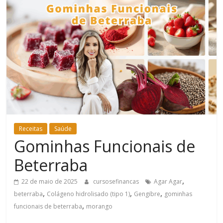
Bem-
Estar
Receitas
Saúde
Gominhas Funcionais de
Beterraba
,
22 de maio de 2025
cursosefinancas
Agar Agar
,
,
,
beterraba
Colágeno hidrolisado (tipo 1)
Gengibre
gominhas
,
funcionais de beterraba
morango