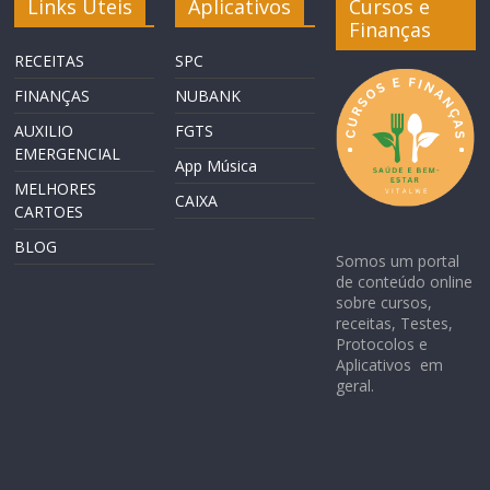
Links Úteis
Aplicativos
Cursos e
Finanças
RECEITAS
SPC
FINANÇAS
NUBANK
AUXILIO
FGTS
EMERGENCIAL
App Música
MELHORES
CAIXA
CARTOES
BLOG
Somos um portal
de conteúdo online
sobre cursos,
receitas, Testes,
Protocolos e
Aplicativos em
geral.